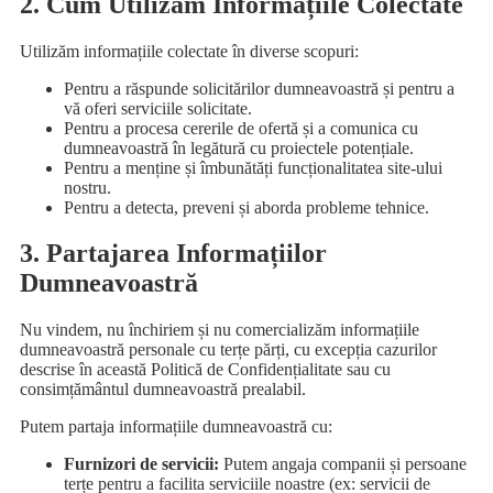
2. Cum Utilizăm Informațiile Colectate
Utilizăm informațiile colectate în diverse scopuri:
Pentru a răspunde solicitărilor dumneavoastră și pentru a
vă oferi serviciile solicitate.
Pentru a procesa cererile de ofertă și a comunica cu
dumneavoastră în legătură cu proiectele potențiale.
Pentru a menține și îmbunătăți funcționalitatea site-ului
nostru.
Pentru a detecta, preveni și aborda probleme tehnice.
3. Partajarea Informațiilor
Dumneavoastră
Nu vindem, nu închiriem și nu comercializăm informațiile
dumneavoastră personale cu terțe părți, cu excepția cazurilor
descrise în această Politică de Confidențialitate sau cu
consimțământul dumneavoastră prealabil.
Putem partaja informațiile dumneavoastră cu:
Furnizori de servicii:
Putem angaja companii și persoane
terțe pentru a facilita serviciile noastre (ex: servicii de