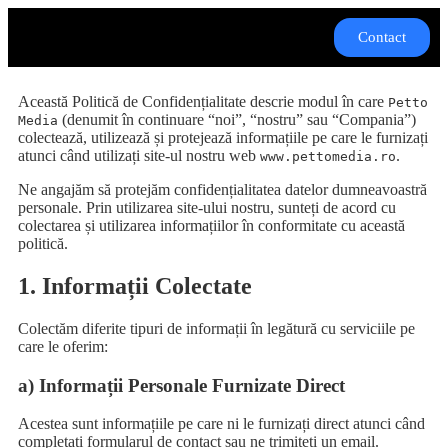
Contact
Această Politică de Confidențialitate descrie modul în care
Petto
(denumit în continuare “noi”, “nostru” sau “Compania”)
Media
colectează, utilizează și protejează informațiile pe care le furnizați
atunci când utilizați site-ul nostru web
.
www.pettomedia.ro
Ne angajăm să protejăm confidențialitatea datelor dumneavoastră
personale. Prin utilizarea site-ului nostru, sunteți de acord cu
colectarea și utilizarea informațiilor în conformitate cu această
politică.
1. Informații Colectate
Colectăm diferite tipuri de informații în legătură cu serviciile pe
care le oferim:
a) Informații Personale Furnizate Direct
Acestea sunt informațiile pe care ni le furnizați direct atunci când
completați formularul de contact sau ne trimiteți un email.