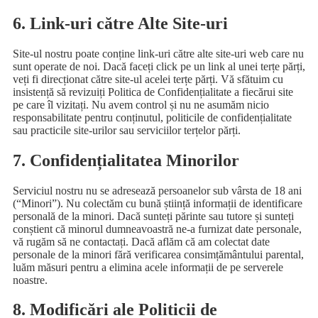
6. Link-uri către Alte Site-uri
Site-ul nostru poate conține link-uri către alte site-uri web care nu
sunt operate de noi. Dacă faceți click pe un link al unei terțe părți,
veți fi direcționat către site-ul acelei terțe părți. Vă sfătuim cu
insistență să revizuiți Politica de Confidențialitate a fiecărui site
pe care îl vizitați. Nu avem control și nu ne asumăm nicio
responsabilitate pentru conținutul, politicile de confidențialitate
sau practicile site-urilor sau serviciilor terțelor părți.
7. Confidențialitatea Minorilor
Serviciul nostru nu se adresează persoanelor sub vârsta de 18 ani
(“Minori”). Nu colectăm cu bună știință informații de identificare
personală de la minori. Dacă sunteți părinte sau tutore și sunteți
conștient că minorul dumneavoastră ne-a furnizat date personale,
vă rugăm să ne contactați. Dacă aflăm că am colectat date
personale de la minori fără verificarea consimțământului parental,
luăm măsuri pentru a elimina acele informații de pe serverele
noastre.
8. Modificări ale Politicii de