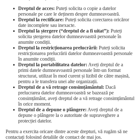
Dreptul de acces:
Puteți solicita o copie a datelor
personale pe care le deținem despre dumneavoastră.
Dreptul la rectificare:
Puteți solicita corectarea oricăror
date incomplete sau inexacte.
Dreptul la ștergere (“dreptul de a fi uitat”):
Puteți
solicita ștergerea datelor dumneavoastră personale în
anumite condiții.
Dreptul la restricționarea prelucrării:
Puteți solicita
restricționarea prelucrării datelor dumneavoastră personale
în anumite condiții.
Dreptul la portabilitatea datelor:
Aveți dreptul de a
primi datele dumneavoastră personale într-un format
structurat, utilizat în mod curent și lizibil de către mașină,
pentru a le transfera unei alte organizații.
Dreptul de a vă retrage consimțământul:
Dacă
prelucrarea datelor dumneavoastră se bazează pe
consimțământ, aveți dreptul de a vă retrage consimțământul
în orice moment.
Dreptul de a depune o plângere:
Aveți dreptul de a
depune o plângere la o autoritate de supraveghere a
protecției datelor.
Pentru a exercita oricare dintre aceste drepturi, vă rugăm să ne
contactați folosind detaliile de contact de mai jos.