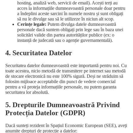
hosting, analiză web, servicii de email). Acești terți au
acces la informațiile dumneavoastră personale doar pentru
a îndeplini aceste sarcini în numele nostru și sunt obligați
să nu le divulge sau să le utilizeze în niciun alt scop.
Cerințe legale:
Putem divulga datele dumneavoastră
personale dacă suntem obligați prin lege sau în baza unei
solicitări valide din partea autorităților publice (ex: o
instanță de judecată sau o agenție guvernamentală).
4. Securitatea Datelor
Securitatea datelor dumneavoastră este importantă pentru noi. Cu
toate acestea, nicio metodă de transmitere pe internet sau metodă
de stocare electronică nu este 100% sigură. Deși ne străduim să
folosim mijloace acceptabile din punct de vedere comercial
pentru a vă proteja informațiile personale, nu putem garanta
securitatea lor absolută.
5. Drepturile Dumneavoastră Privind
Protecția Datelor (GDPR)
Dacă sunteți rezident în Spațiul Economic European (SEE), aveți
anumite drepturi de protecție a datelor: